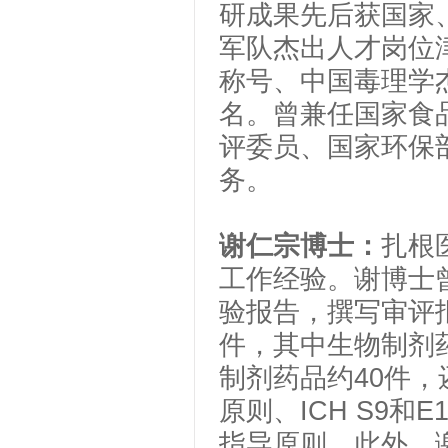
研成果先后获国家
军队杰出人才岗位
称号、中国毒理学
名。曾兼任国家食
评委员、国家环保
务。
谢仁宗博士：
扎根
工作经验。谢博士
验报告，撰写审评
件，其中生物制剂
制剂药品约
40
件，
原则、
ICH S9
和
E1
指导原则。此外，