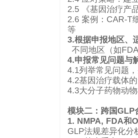
2.5
《基因治疗产
2.6
案例：
CAR-T
等
3.
根据申报地区、
不同地区（如
FD
4.
申报常见问题与
4.1
列举常见问题，
4.2
基因治疗载体的
4.3
大分子药物动物
模块
二
：跨国
GLP
1. NMPA, FDA
和
O
GLP
法规差异化分