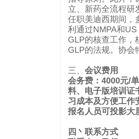
立、新药全流程研
任职美迪西期间，
利通过
NMPA
和
US
GLP
的核查工作，
GLP
的法规。协会
三、
会议费用
会务费：
4000
元
/
料、电子版培训证
习成本及方便工作
报名人员可投影大
四丶
联系方式