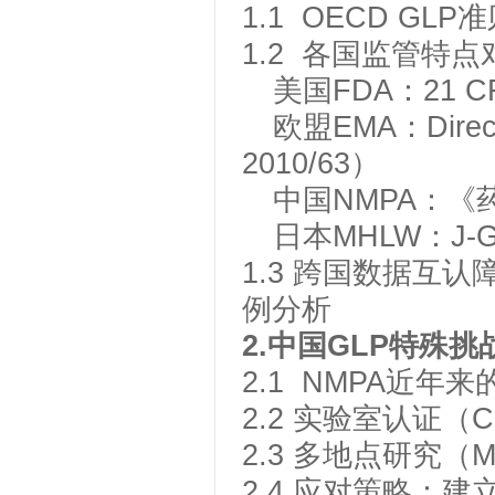
1.1
OECD GLP
准
1.2
各国监管特点
美国
FDA
：
21 C
欧盟
EMA
：
Dire
2010/63
）
中国
NMPA
：《
日本
MHLW
：
J-
1.3
跨国数据互认
例分析
2.
中国
GLP
特殊挑
2.1
NMPA
近年来
2.2
实验室认证（
C
2.3
多地点研究（
M
2.4
应对策略：建