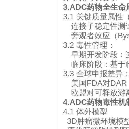
3
.
ADC
药物全生命
3.1
关键质量属性
连接子稳定性测
旁观者效应（
Bys
3.2
毒性管理：
早期开发阶段：
临床阶段：基于
3.3
全球申报差异
美国
FDA
对
DAR
欧盟对可释放游
4.
ADC
药物毒性机
4
.1
体外模型
3D
肿瘤微环境模