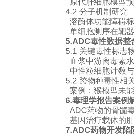
原代肝细胞模型
4
.2
分子机制研究
溶酶体功能障碍
单细胞测序在靶
5.
ADC
毒性数据整
5
.1
关键毒性标志
血浆中游离毒素
中性粒细胞计数
5
.2
跨物种毒性相
案例：猴模型未
6.
毒理学报告案例
ADC
药物的骨髓
基因治疗载体的
7.
ADC
药物开发陷