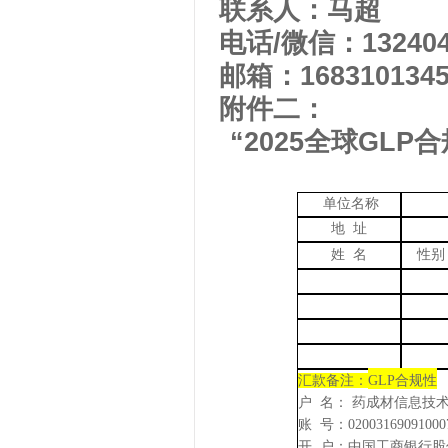
联系人：
马超
电话
/微信：13
240
邮箱：
1
68310134
附件二：
“
2025
全球
GLP
合
单位名称
地
址
姓
名
性别
汇款
备注
：
GLP
合规性
户
名： 药成材信息技
账
号：
02003169091000
开
户：中国工商银行股