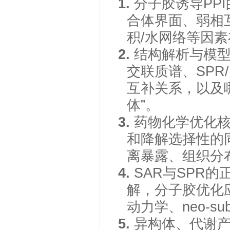
1.
分子胶诱导
PP
合体界面、弱相互
积/水网络等因
2.
结构解析与模
交联质谱、SPR/IT
互补关系，以及
体”。
3.
药物化学优化
和降解选择性的
离暴露、组织分
4.
SAR与SPR
解，分子胶优化应
动力学、neo-su
5.
异构体、代谢