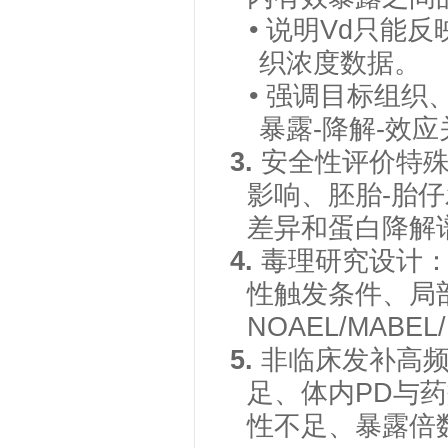
• 说明Vd只
织浓度数据。
• 强调目标组
暴露-降解-效
3.
安全性评价特
影响、胚胎-胎
差异和蛋白降解
4.
毒理研究设计
性触发条件、局
NOAEL/MABE
5.
非临床发补高
足、体内
PD与
性不足、暴露倍