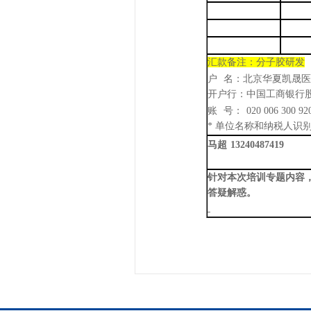
汇款
备注
：
分子胶研发
户
名：北京华夏凯晟医
开户行：中国工商银行
账
号：
020 006 300 92
* 单位名称和纳税人识
马超
13240487419
针对本次培训专题内容
答疑解惑。