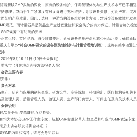
着新版GMP实施的深化，原有的设备维护、保养管理体制与生产技术水平已不相适
维护修理，或由于生产紧张没有对设备进行充分维护，导致设备失修、劣化严重、突发
进而影响产品质量。因此，选择一种适当的设备维护保养方法，对减少设备故障的发生
GMP规范。而计量器具是药品生产全过程受控和安全防护的有力保证。计量合格的检
，GMP规范中有明确的要求。
备正常运转、节约能源、减少维修费用、延长设备使用寿命和减少药品污染，确保新版G
日在重庆市举办
“
符合GMP
要求
的设备预防性维护与计量管理培训班
”
，现将有关事项通知
安排
016年8月19-21日 (19日全天报到)
重庆市 (具体地点直接发给报名人员)
、会议主要内容
程安排）
、参会对象
生产、研究与应用的制药企业、研发公司、高等院校、科研院所、医疗机构等相关专
员及管理人员、质量管理人员、验证人员、生产部门负责人、车间主任及有关技术人员
、会议说明
解,实例分析,专题讲授,互动答疑.
宾均为本协会GMP工作室专家，新版GMP标准起草人,检查员和行业内GMP资深专家
结束后由协会颁发培训合格证书
要GMP内训和指导，请与会务组联系