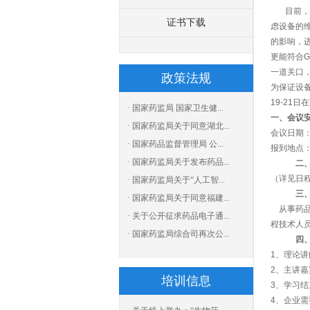
目前，随
证书下载
虑设备的
的影响，
更能符合
一道关口
政策法规
为保证设
19-21
· 国家药监局 国家卫生健...
一、会议
· 国家药监局关于同意湖北...
会议日期：2
· 国家药品监督管理局 公...
报到地点：
· 国家药监局关于发布药品...
二
（详见日
· 国家药监局关于“人工智...
三
· 国家药监局关于同意福建...
从事药品
· 关于公开征求药品电子通...
程技术人
· 国家药监局综合司再次公...
四
1、理论讲
2、主讲嘉
培训信息
3、学习
4、企业需