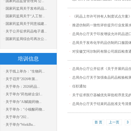
· 国家药品监督管理局 公...
· 国家药监局关于发布药品...
· 国家药监局关于“人工智...
·
《药品上市许可持有人制度试点方案
· 国家药监局关于同意福建...
·
推进仿制药一致性评价提升行业发展
· 关于公开征求药品电子通...
·
总局办公厅关于印发增设允许药品进
· 国家药监局综合司再次公...
·
总局关于发布化学药品仿制药口服固体
·
对安徽艾珂尔制药有限公司跟踪检查
培训信息
·
总局办公厅公开征求《关于开展药品
· 关于线上举办：“生物药...
·
总局办公厅关于加强食品药品检验检
· 关于召开“2026年第...
·
任职通知
· 关于举办：2026药品...
· 关于举办“药包材企业I...
·
关于征求医疗器械优先审批程序意见
· 关于举办“AI赋能药物...
·
总局办公厅关于结束药品批准文号清
· 关于举办：“小核酸药物...
· 关于举办“202...
首 页
上一页
3
· 关于举办“WorkBu...