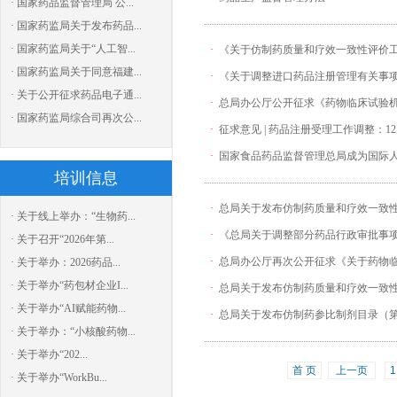
· 国家药品监督管理局 公...
· 国家药监局关于发布药品...
· 国家药监局关于“人工智...
·
《关于仿制药质量和疗效一致性评价
· 国家药监局关于同意福建...
·
《关于调整进口药品注册管理有关事
· 关于公开征求药品电子通...
·
总局办公厅公开征求《药物临床试验
· 国家药监局综合司再次公...
·
征求意见 | 药品注册受理工作调整：
·
国家食品药品监督管理总局成为国际
培训信息
·
总局关于发布仿制药质量和疗效一致
· 关于线上举办：“生物药...
·
《总局关于调整部分药品行政审批事
· 关于召开“2026年第...
·
总局办公厅再次公开征求《关于药物
· 关于举办：2026药品...
· 关于举办“药包材企业I...
·
总局关于发布仿制药质量和疗效一致
· 关于举办“AI赋能药物...
·
总局关于发布仿制药参比制剂目录（第一
· 关于举办：“小核酸药物...
· 关于举办“202...
首 页
上一页
1
· 关于举办“WorkBu...